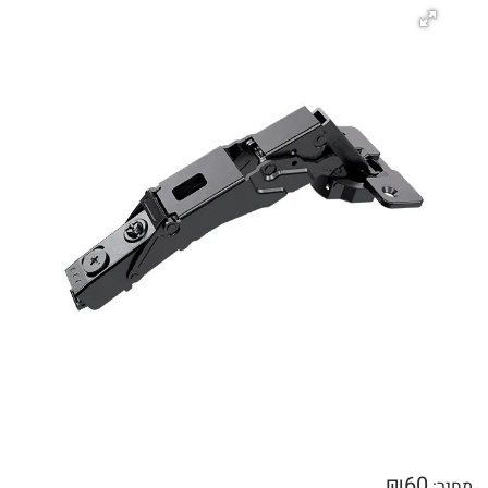
₪
60
מחיר: