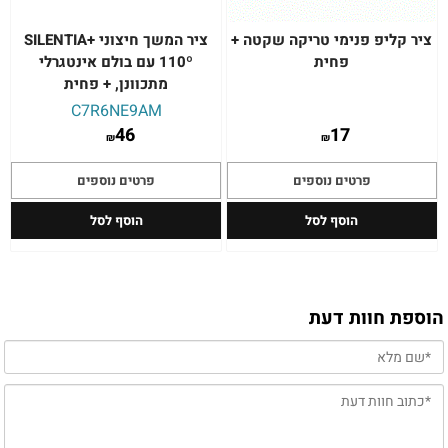
ציר קליפ פנימי טריקה שקטה +
ציר המשך חיצוני SILENTIA+
פחית
110º עם בולם אינטגרלי
מתכוונן, + פחית
C7R6NE9AM
46
17
₪
₪
פרטים נוספים
פרטים נוספים
הוסף לסל
הוסף לסל
הוספת חוות דעת