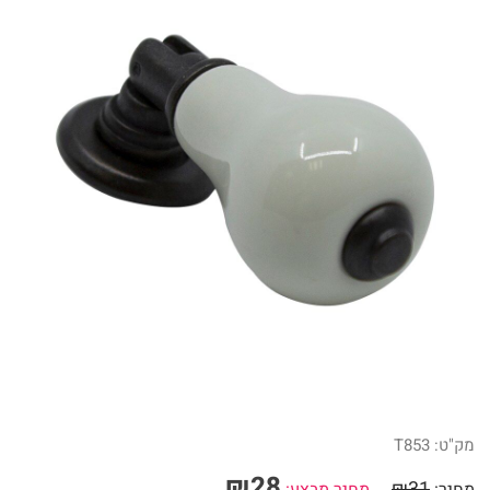
מק"ט:
T853
₪
28
₪
31