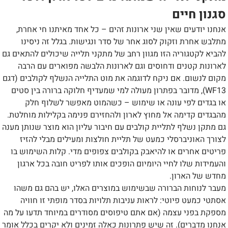
סגנון חיים
אנחנו יודעים שאין שני ארונות זהים – כל אחד מאיתנו חי אחרת,
מתלבש אחרת וזקוק לסוג אחר של סדר ונגישות. בגלל זה ניסינו
להביא לקטגוריה הזו מגוון רחב של מתקני תלייה שיכולים להתאים גם
לארונות קטנים ודחוסים וגם לארונות הלבשה מפוארים עם הרבה
מקום לנשום. אם ניקח לדוגמה את מוט התלייה הנשלף לקולבים (דגם
WF13), מדובר בפתרון מעולה למי שמעדיף חלוקה ברורה בין סטים
או בגדים לפי עונה או שימוש – כשהמוט מאפשר לשלוף חלק
מהבגדים קדימה אל מחוץ לארון ולהחזירם פנימה בקלילות מוחלטת.
גם מתקן נשלף לתליית קולבים עם חיבור עליון הוא מוצר שנותן מענה
לצורך האוניברסלי כמעט של תליית חולצות ומעילים מבלי להזיז
פריטים אחרים או להיאבק בקולבים צפופים מדי. קלות השימוש בו
והעמידות שלו לחיי היומיום הופכים אותו לפריט חובה בכל ארגון
מחדש של הארון.
מעבר לנוחות הברורה שבשימוש במוצרים האלו, יש בהם גם משהו
אסתטי כמעט פיוטי: לראות עניבות תלויות בסדר מופתי זו חוויה
מספקת בפני עצמה (אם אתם טיפוסים מסודרים במיוחד תדעו על מה
אנחנו מדברים). זה שיש פתרונות כאלה זמינים ולא יקרים בכלל אומר