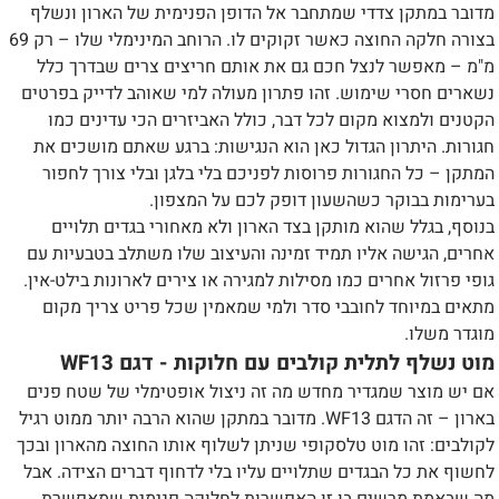
מדובר במתקן צדדי שמתחבר אל הדופן הפנימית של הארון ונשלף
בצורה חלקה החוצה כאשר זקוקים לו. הרוחב המינימלי שלו – רק 69
מ"מ – מאפשר לנצל חכם גם את אותם חריצים צרים שבדרך כלל
נשארים חסרי שימוש. זהו פתרון מעולה למי שאוהב לדייק בפרטים
הקטנים ולמצוא מקום לכל דבר, כולל האביזרים הכי עדינים כמו
חגורות. היתרון הגדול כאן הוא הנגישות: ברגע שאתם מושכים את
המתקן – כל החגורות פרוסות לפניכם בלי בלגן ובלי צורך לחפור
בערימות בבוקר כשהשעון דופק לכם על המצפון.
בנוסף, בגלל שהוא מותקן בצד הארון ולא מאחורי בגדים תלויים
אחרים, הגישה אליו תמיד זמינה והעיצוב שלו משתלב בטבעיות עם
גופי פרזול אחרים כמו מסילות למגירה או צירים לארונות בילט-אין.
מתאים במיוחד לחובבי סדר ולמי שמאמין שכל פריט צריך מקום
מוגדר משלו.
מוט נשלף לתלית קולבים עם חלוקות - דגם WF13
אם יש מוצר שמגדיר מחדש מה זה ניצול אופטימלי של שטח פנים
בארון – זה הדגם WF13. מדובר במתקן שהוא הרבה יותר ממוט רגיל
לקולבים: זהו מוט טלסקופי שניתן לשלוף אותו החוצה מהארון ובכך
לחשוף את כל הבגדים שתלויים עליו בלי לדחוף דברים הצידה. אבל