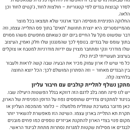
מה שבאמת מרשים בו זו האפשרות לחלוקה פנימית שמאפשרת
לסדר קבוצות בגדים לפי קטגוריות – חולצות לחוד, ג'קטים לחוד וכן
הלאה.
החלוקה הפנימית מוסיפה רובד ארגוני שלא תמצאו בכל מוצר
מהמיינסטרים: היא יוצרת תחושת "תאים" בתוך פס התלייה עצמו, וזה
דבר שפשוט מקל על החיים ביום יום כשאתם מחפשים משהו מסוים
בתוך עומס של בגדים. בנוסף לכך שהמנגנון שלו חלק ואמין, העיצוב
שלו מודרני ונקי ומתחבר מצוין עם ידיות מודרניות למטבח או צוקלים
בעיצוב תעשייתי לבית כולו.
כל מי שיש לו ארון עמוק מכיר את הבעיה שבה קשה לראות ולעבור
בין הבגדים מאחור – וזה הפתרון המושלם לכך: הכל יוצא החוצה
בלחיצה קלה.
מתקן נשלף לתליית קולבים עם חיבור עליון
יש לנו פינה חמה בלב לדגם הזה דווקא בגלל הפשטות היעילה שבו.
בניגוד למתקנים צדדיים שתופסים נפח על הדופן הפנימית של הארון,
כאן מדובר במערכת שנתלית מלמעלה – כלומר מהמכסה העליון או
תקרת תא התלייה בארון עצמו. השיטה הזו מאפשרת להשאיר יותר
מקום פנוי בצדי הארון להתקנת אביזרים נוספים כמו פחים מובנים
לבגדים או מסילות שקטות למגרות נסתרות מתחת לביגוד הראשי.