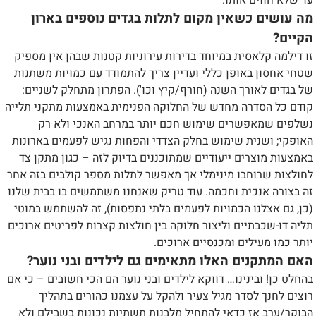
עד שלא חווים אותו.
מה עושים כשאין מקום לתלות בגדים נוספים בארון
הקיים?
זו דילמה קלאסית במיוחד בדירות עירוניות קטנות שבהן אין מספיק
שטחי אחסון באופן כללי ועדיין צריך להתמודד עם כמויות משתנות
של בגדים לאורך השנה (חורף/קיץ וכו'). הפתרון מתחלק לשניים:
קודם כל הסדרה מחדש של החלוקה הפנימית באמצעות מתקני תלייה
נשלפים שמאפשרים שימוש חכם יותר במרחב האנכי ולא רק
האופקי; ושנית שימוש בחלק הצדדי והפחות נגיש לפעמים בארונות
באמצעות מוצרים ייעודיים שמתוכננים בדיוק לזה – כגון מתקן צד
לחולצות שרוחבו מינימלי אך מאפשר לתלות מספר קולבים בזה אחר
זה בצורה אנכית וחכמה. עוד טריק שאנחנו משתמשים בו בבית שלנו
(כן, גם אצלנו הכמויות לפעמים בלתי נתפסות), זה להשתמש במוטי
תליה דו-שכבתיים וליצור חלוקה בין חולצות קצרות לפריטים ארוכים
יותר כמו מעילים ומכנסיים ארוכים.
האם המתקנים האלו מתאימים גם לילדים ובני נוער?
בהחלט כן! ובינינו… דווקא לילדים ובני נוער הם הכי חשובים – כי אם
רוצים לחנך לסדר מגיל צעיר ולהקל על עצמנו כהורים בתהליך
הבוקר/ערב אז כדאי להתחיל מלבנות תשתיות נכונות בשבילם ולא