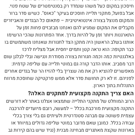
חיסכון במקום כעל משהו שנמדד רק בסנטימטרים של שטח פנוי.
אבל בפועל, מתקני תלייה חוסכים בעיקר "כאוס". כשיש סדר ברור
והמקום מנוצל בצורה אינטואיטיבית – פתאום כל הבגדים והאביזרים
מקבלים את המקום שמגיע להם ואנחנו מבזבזים פחות זמן על
התארגנות ויותר זמן על להיות בדרך. אחד הפתרונות שהכי הרשימו
אותנו בשלב הראשון היה מתקן הצד לחגורות שאנחנו משתמשים בו
כבר תקופה: הוא נראה קטן ותמים יחסית אבל מצליח לרכז
באלגנטיות כמה וכמה חגורות בצורה מסודרת ונגישה ובלי לבלגן שום
דבר מסביב. אותו הדבר קורה גם במוטי תלייה עם שליפה קדמית:
מאפשרים להוציא רק את מה שצריך בלי להזיז הר של בגדים אחרים
לפניהם. זו לא רק תחושת סדר אלא ממש פרקטיקה שחוסכת מרווח
התנהלות בתוך הארון.
האם צריך התקנה מקצועית למתקנים האלה?
הרוב המוחלט של מתקני התלייה שתמצאו אצלנו באתר לא דורשים
התקנה מקצועית מורכבת בכלל – למעשה, רובם מיועדים להרכבה
עצמית פשוטה עם מברגה סטנדרטית ולעיתים גם בלי צורך בכלי
עבודה בכלל. כמובן שאם מדובר במוטי שליפה גדולים במיוחד או
בארונות שקצת מאתגרים מבחינה מבנית (נגיד שיש בהם קירות גב