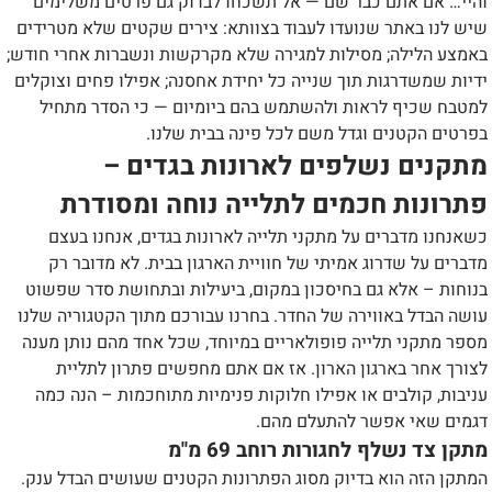
והיי… אם אתם כבר שם — אל תשכחו לבדוק גם פרטים משלימים
שיש לנו באתר שנועדו לעבוד בצוותא: צירים שקטים שלא מטרידים
באמצע הלילה; מסילות למגירה שלא מקרקשות ונשברות אחרי חודש;
ידיות שמשדרגות תוך שנייה כל יחידת אחסנה; אפילו פחים וצוקלים
למטבח שכיף לראות ולהשתמש בהם ביומיום — כי הסדר מתחיל
בפרטים הקטנים וגדל משם לכל פינה בבית שלנו.
מתקנים נשלפים לארונות בגדים –
פתרונות חכמים לתלייה נוחה ומסודרת
כשאנחנו מדברים על מתקני תלייה לארונות בגדים, אנחנו בעצם
מדברים על שדרוג אמיתי של חוויית הארגון בבית. לא מדובר רק
בנוחות – אלא גם בחיסכון במקום, ביעילות ובתחושת סדר שפשוט
עושה הבדל באווירה של החדר. בחרנו עבורכם מתוך הקטגוריה שלנו
מספר מתקני תלייה פופולאריים במיוחד, שכל אחד מהם נותן מענה
לצורך אחר בארגון הארון. אז אם אתם מחפשים פתרון לתליית
עניבות, קולבים או אפילו חלוקות פנימיות מתוחכמות – הנה כמה
דגמים שאי אפשר להתעלם מהם.
מתקן צד נשלף לחגורות רוחב 69 מ"מ
המתקן הזה הוא בדיוק מסוג הפתרונות הקטנים שעושים הבדל ענק.