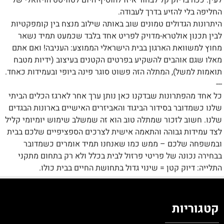
לעין. ככה בדיוק קל לבחור איזו להוסיף היום לטוויסט הויזואלי של
החליפה בלי להזיע בדרך לעבודה.
היתרונות הגדולים טמונים שוב באותה שילוב מנצח בין קומפקטיות
לבין תכנון אולטרא-מדויק לפריט אחד בלבד שכמעט תמיד נשאר
מחוץ למשוואת הארגון בבית הישראלי הממוצע: העניבה! ואם אתם
מאלו שגם אוהבים להשקיע בפרטים הקטנים בעיצוב (ידיות מטבח
תואמות למשל), המתלה הזה פשוט סוגר פינה ביופי ובעמידות כאחד.
---
כל אחד מהפתרונות שבדקנו כאן נותן ערך אחר לארגז הכלים הביתי
שלנו כשמדובר בסידור הביגוד והאביזרים האישיים בארונות הבגדים
שלנו. חשוב לזכור שמתלה טוב הוא זה שמשלב שימוש יומיומי קליל
לצד עמידות גבוהה והתאמה אישית לצרכים הספציפיים שלכם בבית
ובמשפחה שלכם – ממש כמו שאנחנו תמיד אומרים כשמדובר
בבחירה נכונה של פריטי פרזול לבית בכלל ולא רק בתחום מתקני
התלייה: דיוק קטן = שינוי גדול בתחושת החיים בבית כולו.
קטגוריות