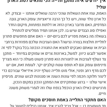
איך יודעים איזה מתקן תלייה הכי מתאים לסוג הארון
שלי?
האמת, שזו אחת השאלות שהכי הרבה שואלים אותנו – ובצדק. לא
כל ארון נולד שווה, ויש כל כך הרבה וריאציות: עומק הארון, גובה
המדפים, האם מדובר בארון הזזה או דלתות נפתחות, מיקום החדר
ואפילו סוג הבגדים שיש בו. לכן אנחנו תמיד ממליצים להתחיל
בשאלה מה באמת מפריע לכם ביום-יום – האם אתם מחפשים פתרון
לתליית חולצות בצורה נגישה? האם העניבות שלכם מפוזרות ברחבי
הבית או שאתם נאבקים למצוא את החגורה הנכונה בכל בוקר? לפי זה
אפשר לגבש כיוון. למשל, בארונות צרים או עמוקים במיוחד – מתקן
צד נשלף לעניבות או לחגורות הוא פתרון פשוט מעולה כי הוא מצריך
מינימום עומק וגם לא תופס שטח קולבים יקר. לעומת זאת, אם יש
לכם מדף רחב ופנוי, אולי מוט תלייה נשלף יהיה אידיאלי עבורכם כדי
ליצור חלוקה חכמה לפי עונות השנה או סגנונות לבוש שונים. מניסיון
אישי שלנו – ברגע שמתקינים את המתקן הנכון במקום הנכון,
מרגישים כאילו הארון הוכפל בנפח שלו וזה לגמרי משחק משנה
חיים.
האם מתקני התלייה באמת חוסכים מקום?
חד משמעית כן – אבל צריך להבין איך. אנחנו רגילים לחשוב על