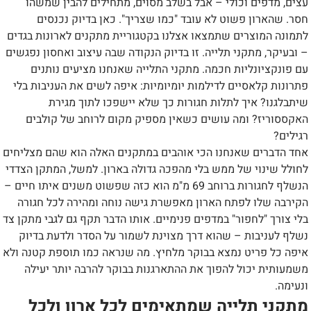
עצים, מדפים וכולי – אבל בשלב מסוים, מתחילים להבין שמשהו
חסר. שהארון פשוט לא עובד "כמו שצריך". כאן בדיוק נכנסים
לתמונה המוצרים שתמצאו אצלנו בקטגוריית מתקנים לארונות בגדים
– ובעיקר, מתקני תלייה. זו בדיוק הנקודה שבה עיצוב ואחסון נפגשים
עם פונקציונליות חכמה. מתקני התלייה שאנחנו מציעים נותנים
פתרונות קלאסיים לדילמות יומיומיות: איפה לשים את העניבות בלי
שיתבלגנו? איך לתלות חגורות כך שלא יישפכו לתוך מגירת
האקססוריז? ומה עושים כשאין מספיק מקום לרוחב של קולבים
רגילים?
אחד הדברים שאנחנו הכי אוהבים במתקנים האלה הוא שהם מצליחים
לחולל שינוי של ממש בלי מהפכה גדולה בארון. למשל, המתקן הצדדי
הנשלף לחגורות ברוחב 69 מ"מ הוא כזה שפשוט משנים איתו חיים –
הקירבה שלו לפתח הארון מאפשרת גישה נוחה ומהירה לכל חגורה
בלי צורך "לחפור" במדפים פנימיים. אותו הדבר תקף גם לגבי מתקן צד
נשלף לעניבות – שהוא דרך מצוינת לשמור על הסדר ולדעת בדיוק
איפה כל פריט נמצא בבוקר מלחיץ. מה שנראה כמו תוספת קטנה ולא
משמעותית יכול להפוך את ההתארגנות בבוקר להרבה יותר יעילה
ונעימה.
מתקני תלייה שמתאימים לכל ארון ולכל