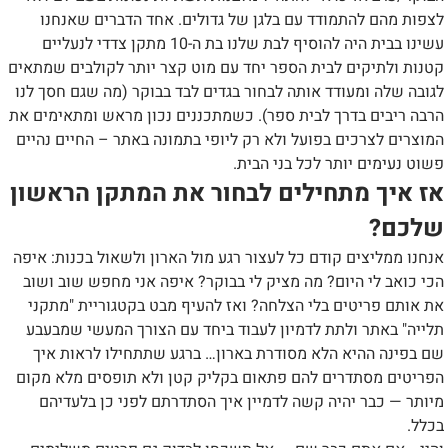
לצפות מהם להתמודד עם בלגן של גדולים. אחד הדברים שאנחנו
עשינו בבית היה להוסיף לבת שלנו בת ה-10 מתקן צדדי לנעליים
קטנות ולתיקים לבית הספר יחד עם מוט קצר יותר לקולבים שמתאים
לגובה שלה ומעודד אותה לבחור בגדים לבד בבוקר (מה שגם חסך לנו
הרבה ריבים בדרך לבית ספר). כשמתכננים נכון מראש ומתאימים את
המוצרים לצרכים בפועל ולא רק ליופי בתמונה באתר – החיים נהיים
פשוט נעימים יותר לכל בני הבית.
אז איך מתחילים לבחור את המתקן הראשון
שלכם?
אנחנו ממליצים קודם כל לעצור רגע מול הארון ולשאול בכנות: איפה
הכי כואב לי היום? מה מציק לי בבוקר? איפה אני מחפש שוב ושוב
את אותם פריטים בלי הצלחה? ואז להעיף מבט בקטגוריית "מתקני
תלייה" באתר ולתת לדמיון לעבוד ביחד עם הצורך המעשי שמבעבע
שם בפינה ההיא הלא מסודרת בארון… ברגע שתתחילו לראות איך
הפריטים מסתדרים להם פתאום בקליק קטן ולא תופסים מלא מקום
מיותר — כבר יהיה קשה לדמיין איך הסתדרתם לפני כן בלעדיהם
בכלל.