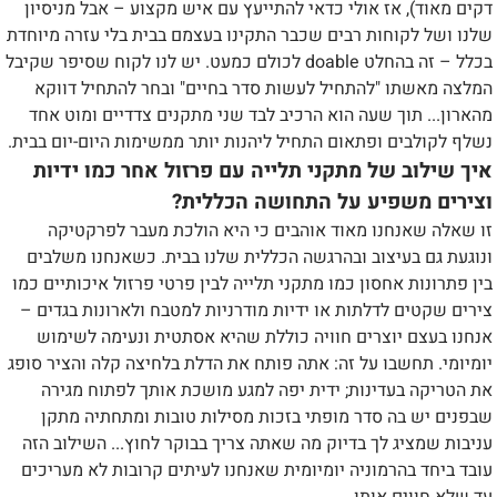
דקים מאוד), אז אולי כדאי להתייעץ עם איש מקצוע – אבל מניסיון
שלנו ושל לקוחות רבים שכבר התקינו בעצמם בבית בלי עזרה מיוחדת
בכלל – זה בהחלט doable לכולם כמעט. יש לנו לקוח שסיפר שקיבל
המלצה מאשתו "להתחיל לעשות סדר בחיים" ובחר להתחיל דווקא
מהארון... תוך שעה הוא הרכיב לבד שני מתקנים צדדיים ומוט אחד
נשלף לקולבים ופתאום התחיל ליהנות יותר ממשימות היום-יום בבית.
איך שילוב של מתקני תלייה עם פרזול אחר כמו ידיות
וצירים משפיע על התחושה הכללית?
זו שאלה שאנחנו מאוד אוהבים כי היא הולכת מעבר לפרקטיקה
ונוגעת גם בעיצוב ובהרגשה הכללית שלנו בבית. כשאנחנו משלבים
בין פתרונות אחסון כמו מתקני תלייה לבין פרטי פרזול איכותיים כמו
צירים שקטים לדלתות או ידיות מודרניות למטבח ולארונות בגדים –
אנחנו בעצם יוצרים חוויה כוללת שהיא אסתטית ונעימה לשימוש
יומיומי. תחשבו על זה: אתה פותח את הדלת בלחיצה קלה והציר סופג
את הטריקה בעדינות; ידית יפה למגע מושכת אותך לפתוח מגירה
שבפנים יש בה סדר מופתי בזכות מסילות טובות ומתחתיה מתקן
עניבות שמציג לך בדיוק מה שאתה צריך בבוקר לחוץ... השילוב הזה
עובד ביחד בהרמוניה יומיומית שאנחנו לעיתים קרובות לא מעריכים