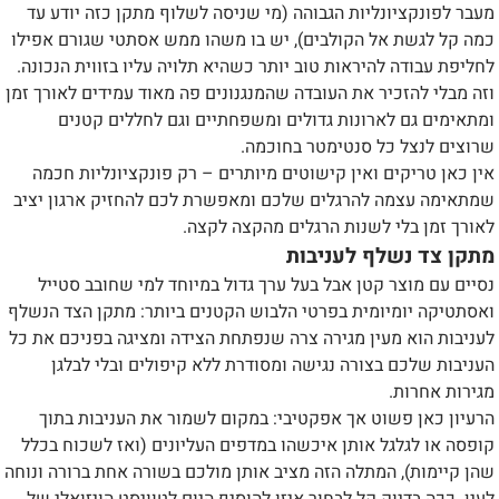
מעבר לפונקציונליות הגבוהה (מי שניסה לשלוף מתקן כזה יודע עד
כמה קל לגשת אל הקולבים), יש בו משהו ממש אסתטי שגורם אפילו
לחליפת עבודה להיראות טוב יותר כשהיא תלויה עליו בזווית הנכונה.
וזה מבלי להזכיר את העובדה שהמנגנונים פה מאוד עמידים לאורך זמן
ומתאימים גם לארונות גדולים ומשפחתיים וגם לחללים קטנים
שרוצים לנצל כל סנטימטר בחוכמה.
אין כאן טריקים ואין קישוטים מיותרים – רק פונקציונליות חכמה
שמתאימה עצמה להרגלים שלכם ומאפשרת לכם להחזיק ארגון יציב
לאורך זמן בלי לשנות הרגלים מהקצה לקצה.
מתקן צד נשלף לעניבות
נסיים עם מוצר קטן אבל בעל ערך גדול במיוחד למי שחובב סטייל
ואסתטיקה יומיומית בפרטי הלבוש הקטנים ביותר: מתקן הצד הנשלף
לעניבות הוא מעין מגירה צרה שנפתחת הצידה ומציגה בפניכם את כל
העניבות שלכם בצורה נגישה ומסודרת ללא קיפולים ובלי לבלגן
מגירות אחרות.
הרעיון כאן פשוט אך אפקטיבי: במקום לשמור את העניבות בתוך
קופסה או לגלגל אותן איכשהו במדפים העליונים (ואז לשכוח בכלל
שהן קיימות), המתלה הזה מציב אותן מולכם בשורה אחת ברורה ונוחה