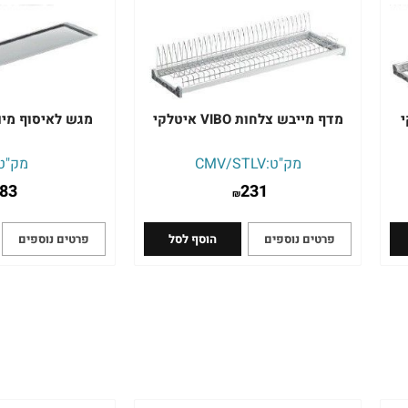
מדף מייבש צלחות VIBO איטלקי
מגש לאיסוף מים VIBO איטל
מק"ט:
CMV/STLV
מק"ט
83
231
₪
פרטים נוספים
הוסף לסל
פרטים נוספים