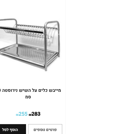
מייבש
סמ
255
283
₪
₪
פרטים נוספים
הוסף לסל