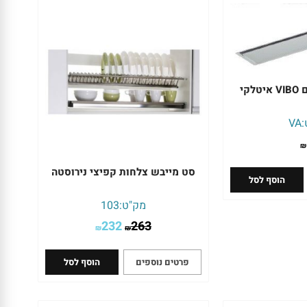
קי
:
VA
₪
סט מייבש צלחות קפיצי נירוסטה
הוסף לסל
מק"ט:
103
232
263
₪
₪
פרטים נוספים
הוסף לסל