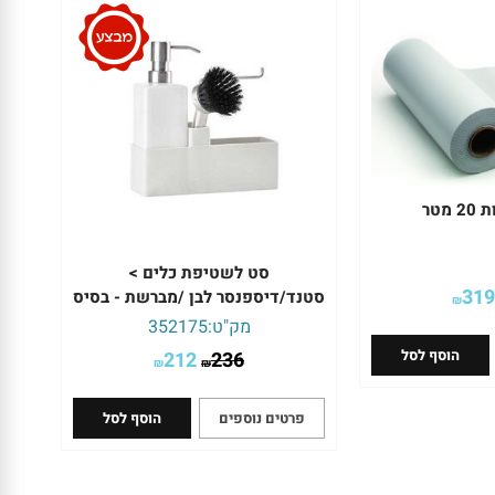
מטר
סט לשטיפת כלים >
319
סטנד/דיספנסר לבן /מברשת - בסיס
₪
אפור בהיר Zone Denmark
מק"ט:
352175
הוסף לסל
212
236
₪
₪
פרטים נוספים
הוסף לסל