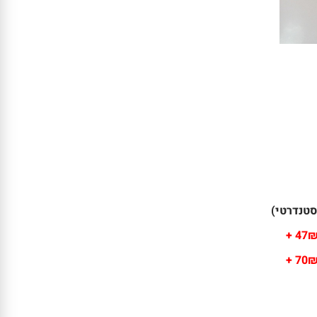
47₪ 
70₪ 